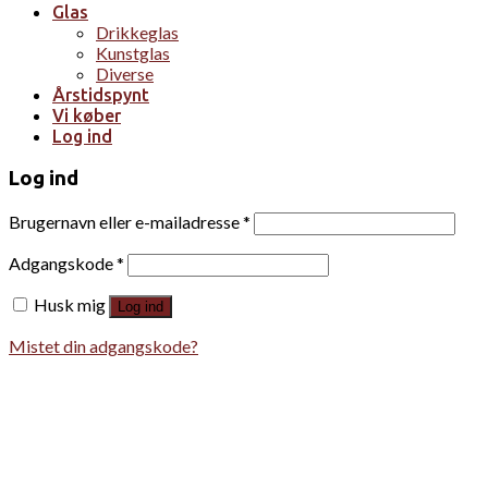
Glas
Drikkeglas
Kunstglas
Diverse
Årstidspynt
Vi køber
Log ind
Log ind
Brugernavn eller e-mailadresse
*
Adgangskode
*
Husk mig
Log ind
Mistet din adgangskode?