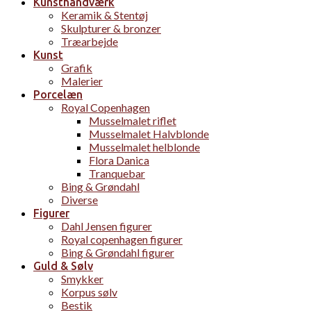
Kunsthåndværk
Keramik & Stentøj
Skulpturer & bronzer
Træarbejde
Kunst
Grafik
Malerier
Porcelæn
Royal Copenhagen
Musselmalet riflet
Musselmalet Halvblonde
Musselmalet helblonde
Flora Danica
Tranquebar
Bing & Grøndahl
Diverse
Figurer
Dahl Jensen figurer
Royal copenhagen figurer
Bing & Grøndahl figurer
Guld & Sølv
Smykker
Korpus sølv
Bestik