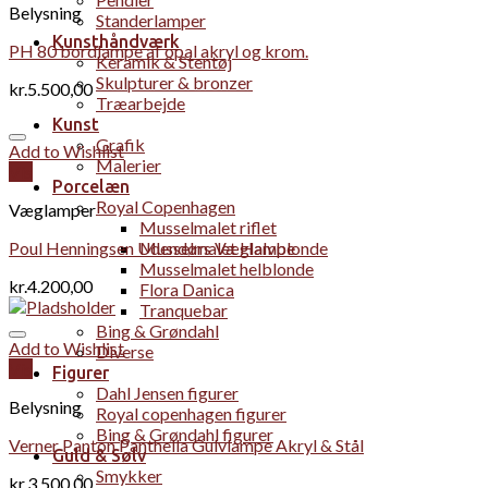
Belysning
Standerlamper
Kunsthåndværk
PH 80 bordlampe af opal akryl og krom.
Keramik & Stentøj
Skulpturer & bronzer
kr.
5.500,00
Træarbejde
Kunst
Grafik
Add to Wishlist
Malerier
Vis
Porcelæn
Royal Copenhagen
Væglamper
Musselmalet riflet
Poul Henningsen Udendørs Væglampe
Musselmalet Halvblonde
Musselmalet helblonde
kr.
4.200,00
Flora Danica
Tranquebar
Bing & Grøndahl
Add to Wishlist
Diverse
Vis
Figurer
Dahl Jensen figurer
Belysning
Royal copenhagen figurer
Bing & Grøndahl figurer
Verner Panton Panthella Gulvlampe Akryl & Stål
Guld & Sølv
Smykker
kr.
3.500,00