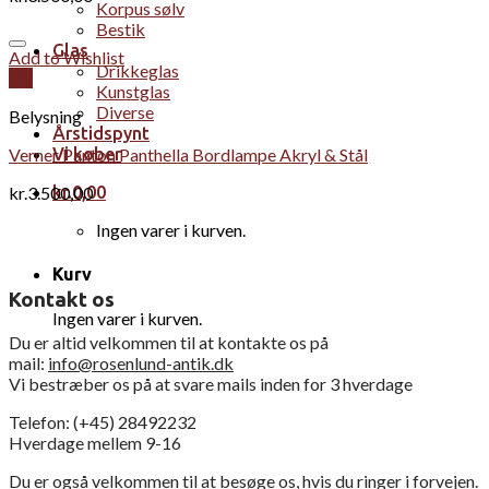
Korpus sølv
Bestik
Glas
Add to Wishlist
Drikkeglas
Vis
Kunstglas
Diverse
Belysning
Årstidspynt
Verner Panton Panthella Bordlampe Akryl & Stål
Vi køber
kr.
3.500,00
kr.
0,00
Ingen varer i kurven.
Kurv
Kontakt os
Ingen varer i kurven.
Du er altid velkommen til at kontakte os på
mail:
info@rosenlund-antik.dk
Vi bestræber os på at svare mails inden for 3 hverdage
Telefon: (+45) 28492232
Hverdage mellem 9-16
Du er også velkommen til at besøge os, hvis du ringer i forvejen.