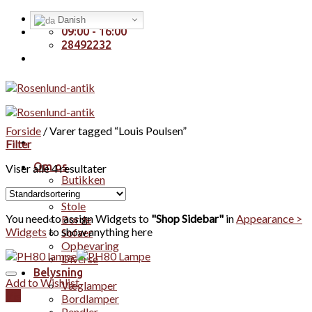
Skip
Handelsbetingelser
Danish
to
09:00 - 16:00
content
28492232
Forside
/
Varer tagged “Louis Poulsen”
Filter
Om os
Viser alle 4 resultater
Butikken
Møbler
Stole
You need to assign Widgets to
"Shop Sidebar"
in
Appearance >
Borde
Widgets
to show anything here
Sofaer
Opbevaring
Diverse
Belysning
Add to Wishlist
Væglamper
Vis
Bordlamper
Pendler