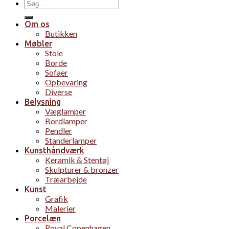
Søg
efter:
Om os
Butikken
Møbler
Stole
Borde
Sofaer
Opbevaring
Diverse
Belysning
Væglamper
Bordlamper
Pendler
Standerlamper
Kunsthåndværk
Keramik & Stentøj
Skulpturer & bronzer
Træarbejde
Kunst
Grafik
Malerier
Porcelæn
Royal Copenhagen