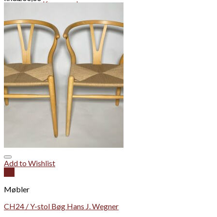
Korpus sølv
Bestik
Glas
Drikkeglas
Kunstglas
Diverse
Årstidspynt
Vi køber
kr.
0,00
Ingen varer i kurven.
Kurv
Ingen varer i kurven.
Add to Wishlist
Vis
Møbler
CH24 / Y-stol Bøg Hans J. Wegner