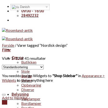
Skip
Handelsbetingelser
Danish
to
09:00 - 16:00
content
28492232
Forside
/
Varer tagged “Nordisk design”
Filter
Om os
Viser 1–12 af 41 resultater
Butikken
Møbler
Stole
You need to assign Widgets to
"Shop Sidebar"
in
Appearance >
Borde
Widgets
to show anything here
Sofaer
Opbevaring
Diverse
Belysning
Add to Wishlist
Væglamper
Vis
Bordlamper
Pendler