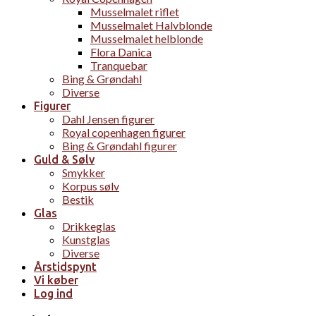
Musselmalet riflet
Musselmalet Halvblonde
Musselmalet helblonde
Flora Danica
Tranquebar
Bing & Grøndahl
Diverse
Figurer
Dahl Jensen figurer
Royal copenhagen figurer
Bing & Grøndahl figurer
Guld & Sølv
Smykker
Korpus sølv
Bestik
Glas
Drikkeglas
Kunstglas
Diverse
Årstidspynt
Vi køber
Log ind