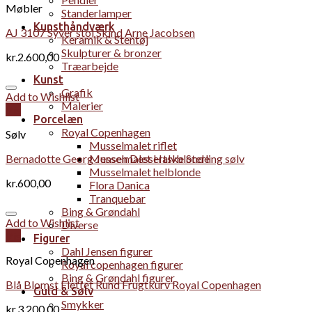
Møbler
Standerlamper
Kunsthåndværk
AJ 3107 Syver stol Skind Arne Jacobsen
Keramik & Stentøj
Skulpturer & bronzer
kr.
2.600,00
Træarbejde
Kunst
Grafik
Add to Wishlist
Malerier
Vis
Porcelæn
Royal Copenhagen
Sølv
Musselmalet riflet
Bernadotte Georg Jensen Dessertske Sterling sølv
Musselmalet Halvblonde
Musselmalet helblonde
kr.
600,00
Flora Danica
Tranquebar
Bing & Grøndahl
Add to Wishlist
Diverse
Vis
Figurer
Dahl Jensen figurer
Royal Copenhagen
Royal copenhagen figurer
Bing & Grøndahl figurer
Blå Blomst Flettet Rund Frugtkurv Royal Copenhagen
Guld & Sølv
Smykker
kr.
3.200,00