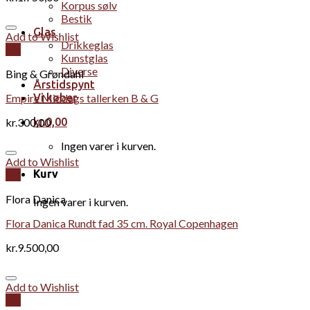
Korpus sølv
Bestik
Glas
Add to Wishlist
Drikkeglas
Vis
Kunstglas
Diverse
Bing & Grøndahl
Årstidspynt
Empire Middags tallerken B & G
Vi køber
kr.
300,00
kr.
0,00
Ingen varer i kurven.
Add to Wishlist
Kurv
Vis
Flora Danica
Ingen varer i kurven.
Flora Danica Rundt fad 35 cm. Royal Copenhagen
kr.
9.500,00
Add to Wishlist
Vis