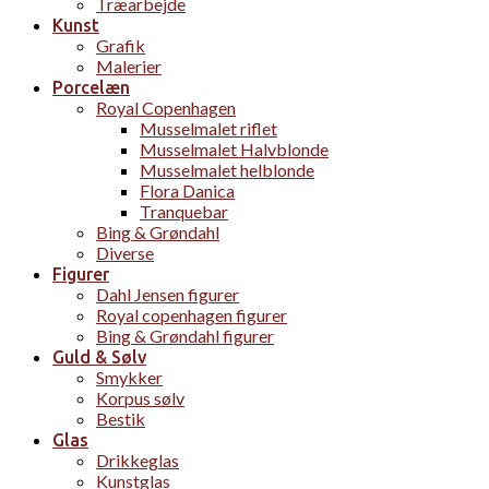
Træarbejde
Kunst
Grafik
Malerier
Porcelæn
Royal Copenhagen
Musselmalet riflet
Musselmalet Halvblonde
Musselmalet helblonde
Flora Danica
Tranquebar
Bing & Grøndahl
Diverse
Figurer
Dahl Jensen figurer
Royal copenhagen figurer
Bing & Grøndahl figurer
Guld & Sølv
Smykker
Korpus sølv
Bestik
Glas
Drikkeglas
Kunstglas