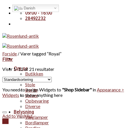
Skip
Handelsbetingelser
Danish
to
09:00 - 16:00
content
28492232
Forside
/
Varer tagged “Royal”
Filter
Om os
Viser 1–12 af 21 resultater
Butikken
Møbler
Stole
You need to assign Widgets to
"Shop Sidebar"
in
Appearance >
Borde
Widgets
to show anything here
Sofaer
Opbevaring
Diverse
Belysning
Add to Wishlist
Væglamper
Vis
Bordlamper
Pendler