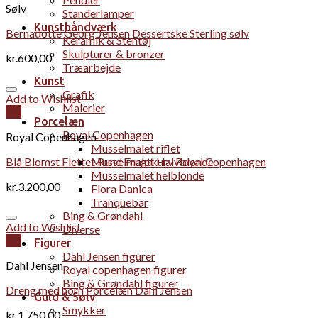
Sølv
Standerlamper
Kunsthåndværk
Bernadotte Georg Jensen Dessertske Sterling sølv
Keramik & Stentøj
Skulpturer & bronzer
kr.
600,00
Træarbejde
Kunst
Grafik
Add to Wishlist
Malerier
Vis
Porcelæn
Royal Copenhagen
Royal Copenhagen
Musselmalet riflet
Blå Blomst Flettet Rund Frugtkurv Royal Copenhagen
Musselmalet Halvblonde
Musselmalet helblonde
kr.
3.200,00
Flora Danica
Tranquebar
Bing & Grøndahl
Add to Wishlist
Diverse
Vis
Figurer
Dahl Jensen figurer
Dahl Jensen
Royal copenhagen figurer
Bing & Grøndahl figurer
Dreng med horn Porcelæn Dahl Jensen
Guld & Sølv
Smykker
kr.
1.750,00