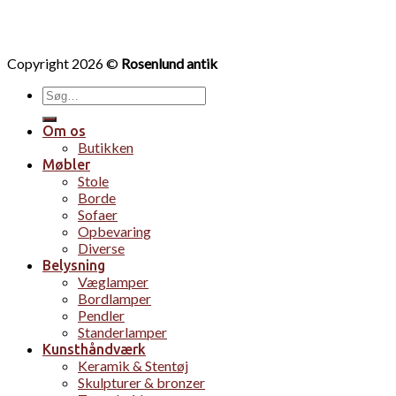
Copyright 2026 ©
Rosenlund antik
Søg
efter:
Om os
Butikken
Møbler
Stole
Borde
Sofaer
Opbevaring
Diverse
Belysning
Væglamper
Bordlamper
Pendler
Standerlamper
Kunsthåndværk
Keramik & Stentøj
Skulpturer & bronzer