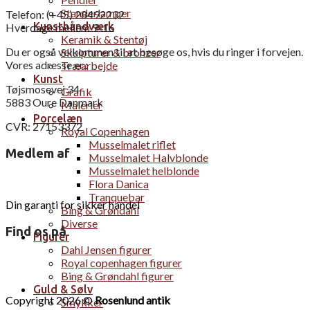
Standerlamper
Telefon: (+45) 28492232
Kunsthåndværk
Hverdage mellem 9-16
Keramik & Stentøj
Du er også velkommen til at besøge os, hvis du ringer i forvejen.
Skulpturer & bronzer
Vores adresse er.:
Træarbejde
Kunst
Tøjsmosevej 34
Grafik
5883 Oure Danmark
Malerier
Porcelæn
CVR: 27153372
Royal Copenhagen
Musselmalet riflet
Medlem af
Musselmalet Halvblonde
Musselmalet helblonde
Flora Danica
Tranquebar
Din garanti for sikker handel
Bing & Grøndahl
Diverse
Find os på
Figurer
Dahl Jensen figurer
Royal copenhagen figurer
Bing & Grøndahl figurer
Guld & Sølv
Copyright 2026 ©
Rosenlund antik
Smykker