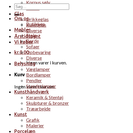
Korpus sølv
Søg
Bestik
efter:
Glas
Om os
Drikkeglas
Butikken
Kunstglas
Møbler
Diverse
Stole
Årstidspynt
Borde
Vi køber
Sofaer
Opbevaring
kr.
0,00
Diverse
Ingen varer i kurven.
Belysning
Væglamper
Bordlamper
Kurv
Pendler
Standerlamper
Ingen varer i kurven.
Kunsthåndværk
Keramik & Stentøj
Skulpturer & bronzer
Træarbejde
Kunst
Grafik
Malerier
Porcelæn