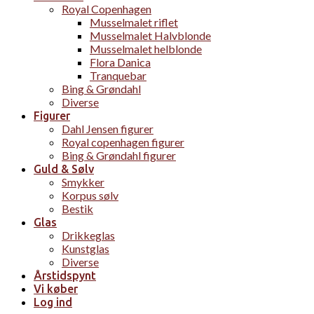
Royal Copenhagen
Musselmalet riflet
Musselmalet Halvblonde
Musselmalet helblonde
Flora Danica
Tranquebar
Bing & Grøndahl
Diverse
Figurer
Dahl Jensen figurer
Royal copenhagen figurer
Bing & Grøndahl figurer
Guld & Sølv
Smykker
Korpus sølv
Bestik
Glas
Drikkeglas
Kunstglas
Diverse
Årstidspynt
Vi køber
Log ind