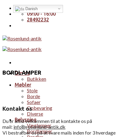
Skip
Handelsbetingelser
Danish
to
09:00 - 16:00
content
28492232
BORDLAMPER
Om os
Butikken
Møbler
Stole
Borde
Sofaer
Opbevaring
Kontakt os
Diverse
Belysning
Du er altid velkommen til at kontakte os på
Væglamper
mail:
info@rosenlund-antik.dk
Bordlamper
Vi bestræber os på at svare mails inden for 3 hverdage
Pendler