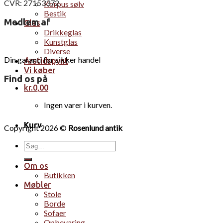
CVR: 27153372
Korpus sølv
Bestik
Medlem af
Glas
Drikkeglas
Kunstglas
Diverse
Din garanti for sikker handel
Årstidspynt
Vi køber
Find os på
kr.
0,00
Ingen varer i kurven.
Kurv
Copyright 2026 ©
Rosenlund antik
Søg
Ingen varer i kurven.
efter:
Om os
Butikken
Møbler
Stole
Borde
Sofaer
Opbevaring