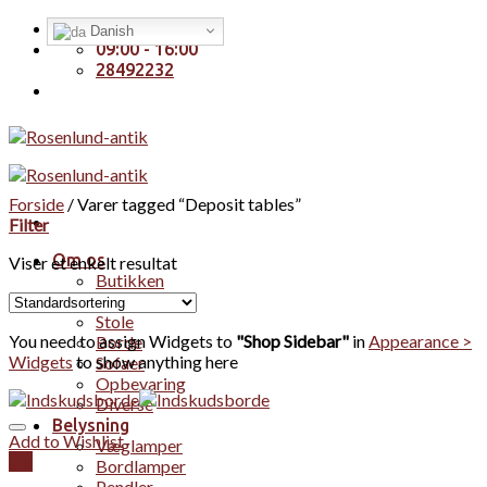
Skip
Handelsbetingelser
Danish
to
09:00 - 16:00
content
28492232
Forside
/
Varer tagged “Deposit tables”
Filter
Om os
Viser et enkelt resultat
Butikken
Møbler
Stole
You need to assign Widgets to
"Shop Sidebar"
in
Appearance >
Borde
Widgets
to show anything here
Sofaer
Opbevaring
Diverse
Belysning
Add to Wishlist
Væglamper
Vis
Bordlamper
Pendler