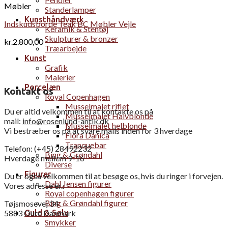
Møbler
Standerlamper
Kunsthåndværk
Indskudsborde Teak BC Møbler Vejle
Keramik & Stentøj
Skulpturer & bronzer
kr.
2.800,00
Træarbejde
Kunst
Grafik
Malerier
Porcelæn
Kontakt os
Royal Copenhagen
Musselmalet riflet
Du er altid velkommen til at kontakte os på
Musselmalet Halvblonde
mail:
info@rosenlund-antik.dk
Musselmalet helblonde
Vi bestræber os på at svare mails inden for 3 hverdage
Flora Danica
Tranquebar
Telefon: (+45) 28492232
Bing & Grøndahl
Hverdage mellem 9-16
Diverse
Figurer
Du er også velkommen til at besøge os, hvis du ringer i forvejen.
Dahl Jensen figurer
Vores adresse er.:
Royal copenhagen figurer
Bing & Grøndahl figurer
Tøjsmosevej 34
Guld & Sølv
5883 Oure Danmark
Smykker