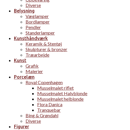
Diverse
Belysning
Væglamper
Bordlamper
Pendler
Standerlamper
Kunsthåndværk
Keramik & Stentøj
Skulpturer & bronzer
Træarbejde
Kunst
Grafik
Malerier
Porcelæn
Royal Copenhagen
Musselmalet riflet
Musselmalet Halvblonde
Musselmalet helblonde
Flora Danica
Tranquebar
Bing & Grøndahl
Diverse
Figurer