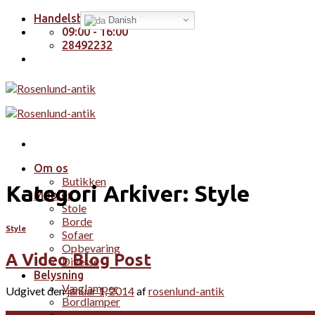
Skip
Handelsbetingelser
Danish
to
09:00 - 16:00
content
28492232
Om os
Butikken
Kategori Arkiver:
Style
Møbler
Stole
Borde
Style
Sofaer
Opbevaring
A Video Blog Post
Diverse
Belysning
Væglamper
Udgivet den
januar 1, 2014
af
rosenlund-antik
Bordlamper
Pendler