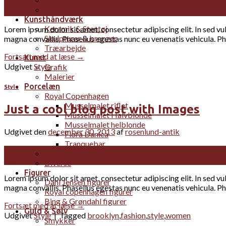
01
Standerlamper
jan
Kunsthåndværk
Keramik & Stentøj
Lorem ipsum dolor sit amet, consectetur adipiscing elit. In sed vu
Skulpturer & bronzer
magna convallis. Phasellus egestas nunc eu venenatis vehicula. Pha
Træarbejde
Fortsæt med at læse
→
Kunst
Udgivet
Style
Grafik
Malerier
Porcelæn
Style
Royal Copenhagen
Musselmalet riflet
Just a cool blog post with Images
Musselmalet Halvblonde
Musselmalet helblonde
Udgivet den
december 30, 2013
af
rosenlund-antik
Flora Danica
Tranquebar
30
Bing & Grøndahl
dec
Diverse
Figurer
Lorem ipsum dolor sit amet, consectetur adipiscing elit. In sed vu
Dahl Jensen figurer
magna convallis. Phasellus egestas nunc eu venenatis vehicula. Pha
Royal copenhagen figurer
Bing & Grøndahl figurer
Fortsæt med at læse
→
Guld & Sølv
Udgivet
Style
|
Tagged
brooklyn
,
fashion
,
style
,
women
Smykker