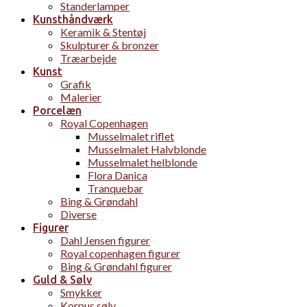
Standerlamper
Kunsthåndværk
Keramik & Stentøj
Skulpturer & bronzer
Træarbejde
Kunst
Grafik
Malerier
Porcelæn
Royal Copenhagen
Musselmalet riflet
Musselmalet Halvblonde
Musselmalet helblonde
Flora Danica
Tranquebar
Bing & Grøndahl
Diverse
Figurer
Dahl Jensen figurer
Royal copenhagen figurer
Bing & Grøndahl figurer
Guld & Sølv
Smykker
Korpus sølv