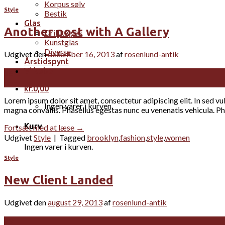
Korpus sølv
Style
Bestik
Glas
Another post with A Gallery
Drikkeglas
Kunstglas
Diverse
Udgivet den
december 16, 2013
af
rosenlund-antik
Årstidspynt
Vi køber
16
dec
kr.
0,00
Lorem ipsum dolor sit amet, consectetur adipiscing elit. In sed vu
Ingen varer i kurven.
magna convallis. Phasellus egestas nunc eu venenatis vehicula. Pha
Kurv
Fortsæt med at læse
→
Udgivet
Style
|
Tagged
brooklyn
,
fashion
,
style
,
women
Ingen varer i kurven.
Style
New Client Landed
Udgivet den
august 29, 2013
af
rosenlund-antik
29