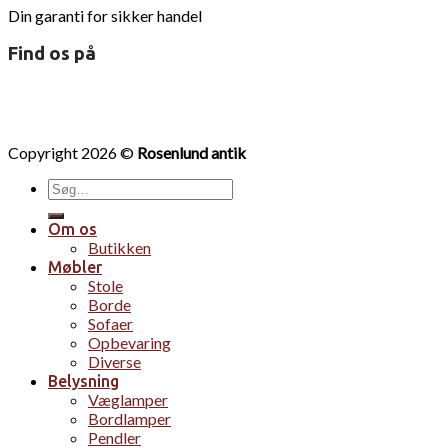
Din garanti for sikker handel
Find os på
Copyright 2026 ©
Rosenlund antik
Søg
efter:
Om os
Butikken
Møbler
Stole
Borde
Sofaer
Opbevaring
Diverse
Belysning
Væglamper
Bordlamper
Pendler