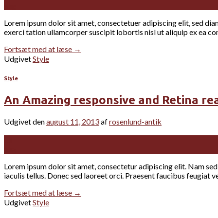
aug
Lorem ipsum dolor sit amet, consectetuer adipiscing elit, sed d
exerci tation ullamcorper suscipit lobortis nisl ut aliquip ex e
Fortsæt med at læse
→
Udgivet
Style
Style
An Amazing responsive and Retina re
Udgivet den
august 11, 2013
af
rosenlund-antik
11
aug
Lorem ipsum dolor sit amet, consectetur adipiscing elit. Nam sed el
iaculis tellus. Donec sed laoreet orci. Praesent faucibus feugiat v
Fortsæt med at læse
→
Udgivet
Style