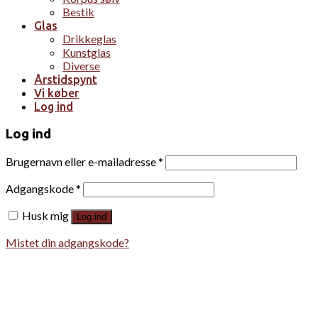
Bestik
Glas
Drikkeglas
Kunstglas
Diverse
Årstidspynt
Vi køber
Log ind
Log ind
Brugernavn eller e-mailadresse
*
Adgangskode
*
Husk mig
Log ind
Mistet din adgangskode?