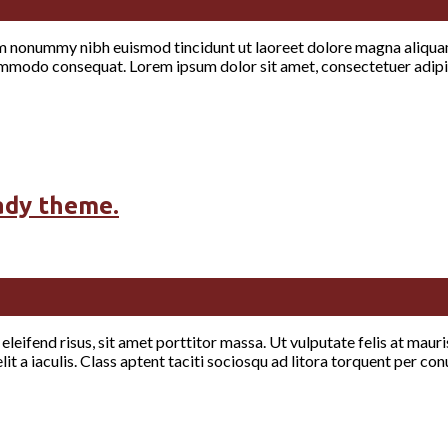
iam nonummy nibh euismod tincidunt ut laoreet dolore magna aliquam
a commodo consequat. Lorem ipsum dolor sit amet, consectetuer adip
ady theme.
eifend risus, sit amet porttitor massa. Ut vulputate felis at mauris
elit a iaculis. Class aptent taciti sociosqu ad litora torquent per c