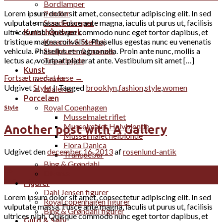
Bordlamper
Pendler
Lorem ipsum dolor sit amet, consectetur adipiscing elit. In sed
Standerlamper
vulputate massa. Fusce ante magna, iaculis ut purus ut, facilisis
ultrices nibh. Quisque commodo nunc eget tortor dapibus, et
Kunsthåndværk
Keramik & Stentøj
tristique magna convallis. Phasellus egestas nunc eu venenatis
Skulpturer & bronzer
vehicula. Phasellus et magna nulla. Proin ante nunc, mollis a
Træarbejde
lectus ac, volutpat placerat ante. Vestibulum sit amet […]
Kunst
Fortsæt med at læse
→
Grafik
Udgivet
Style
|
Tagged
brooklyn
,
fashion
,
style
,
women
Malerier
Porcelæn
Royal Copenhagen
Style
Musselmalet riflet
Musselmalet Halvblonde
Another post with A Gallery
Musselmalet helblonde
Flora Danica
Udgivet den
december 16, 2013
af
rosenlund-antik
Tranquebar
Bing & Grøndahl
16
Diverse
dec
Figurer
Dahl Jensen figurer
Lorem ipsum dolor sit amet, consectetur adipiscing elit. In sed
Royal copenhagen figurer
vulputate massa. Fusce ante magna, iaculis ut purus ut, facilisis
Bing & Grøndahl figurer
ultrices nibh. Quisque commodo nunc eget tortor dapibus, et
Guld & Sølv