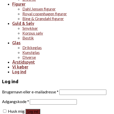
Figurer
Dahl Jensen figurer
Royal copenhagen figurer
Bing & Grøndahl figurer
Guld & Sølv
Smykker
Korpus sølv
Bestik
Glas
Drikkeglas
Kunstglas
Diverse
Årstidspynt
Vi køber
Log ind
Log ind
Brugernavn eller e-mailadresse
*
Adgangskode
*
Husk mig
Log ind