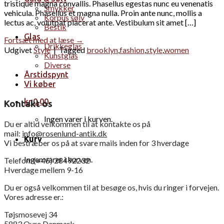
tristique magna convallis. Phasellus egestas nunc eu venenatis
Smykker
vehicula. Phasellus et magna nulla. Proin ante nunc, mollis a
Korpus sølv
lectus ac, volutpat placerat ante. Vestibulum sit amet […]
Bestik
Glas
Fortsæt med at læse
→
Drikkeglas
Udgivet
Style
|
Tagged
brooklyn
,
fashion
,
style
,
women
Kunstglas
Diverse
Årstidspynt
Vi køber
kr.
0,00
Kontakt os
Ingen varer i kurven.
Du er altid velkommen til at kontakte os på
mail:
info@rosenlund-antik.dk
Kurv
Vi bestræber os på at svare mails inden for 3 hverdage
Ingen varer i kurven.
Telefon: (+45) 28492232
Hverdage mellem 9-16
Du er også velkommen til at besøge os, hvis du ringer i forvejen.
Vores adresse er.:
Tøjsmosevej 34
5883 Oure Danmark