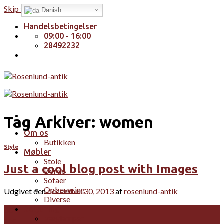
Skip to content
Danish
Handelsbetingelser
09:00 - 16:00
28492232
Tag Arkiver:
women
Om os
Butikken
Style
Møbler
Stole
Just a cool blog post with Images
Borde
Sofaer
Opbevaring
Udgivet den
december 30, 2013
af
rosenlund-antik
Diverse
Belysning
30
Væglamper
dec