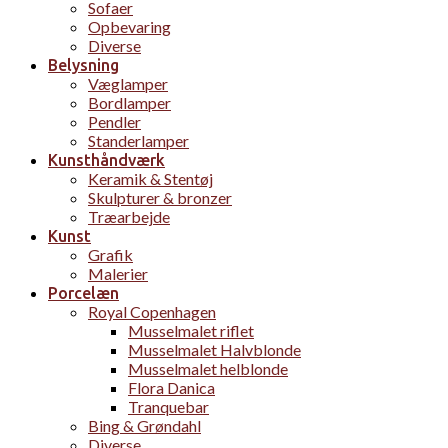
Sofaer
Opbevaring
Diverse
Belysning
Væglamper
Bordlamper
Pendler
Standerlamper
Kunsthåndværk
Keramik & Stentøj
Skulpturer & bronzer
Træarbejde
Kunst
Grafik
Malerier
Porcelæn
Royal Copenhagen
Musselmalet riflet
Musselmalet Halvblonde
Musselmalet helblonde
Flora Danica
Tranquebar
Bing & Grøndahl
Diverse